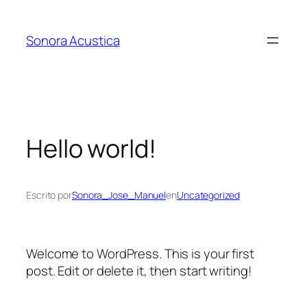
Saltar
al
Sonora Acustica
contenido
Hello world!
Escrito por
Sonora_Jose_Manuel
en
Uncategorized
Welcome to WordPress. This is your first
post. Edit or delete it, then start writing!